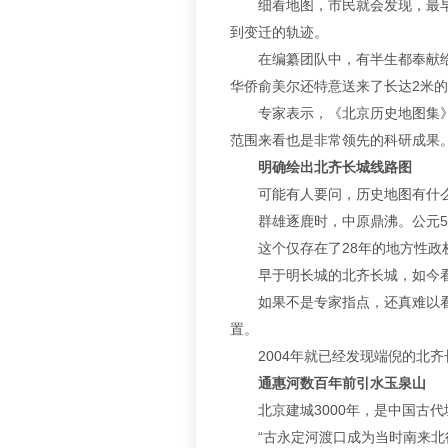
细看地图，市民就会发现，最早东
到变迁的轨迹。
在编纂团队中，有半生都奉献给紫
华侨俞美尔还特意送来了长达2米的
专家表示，《北京历史地图集》全
范围来看也是非常领先的科研成果
明确绘出北齐长城线路图
可能有人要问，历史地图有什么好
群雄逐鹿时，中原鼎沸。公元55
这个仅存在了28年的地方性政权
早于明长城的北齐长城，如今看只
如果不是专家指点，还真难以看出
置。
2004年就已经发现端倪的北齐
通惠河数百年前引水玉泉山
北京建城3000年，是中国古代
“古永定河渡口成为当时南来北往