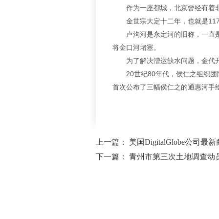
作为一座都城，北京曾经有着非常
金世宗大定十二年，也就是117
卢沟河是永定河的旧称，一直是条
将金口河堵塞。
为了解决漕运缺水问题，金代开始
20世纪80年代，侯仁之组织团
首次公布了三幅侯仁之的通惠河手
上一篇：
美国DigitalGlobe公
下一篇：
青州市第三次土地调查动