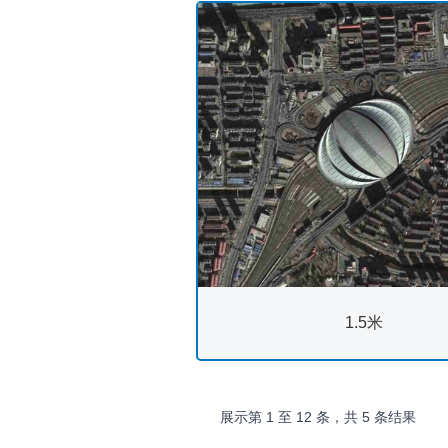
1.5米
展示第
1
至
12
条，共
5
条结果