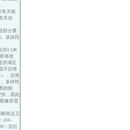
分析有关植
有关信
波段部分重
响。该波段
。
提供0.5米
卫星将使
户提供满足
器不仅将
外），还将
）。多样性
图的能
度更快，因此
到图像所需
高清晰商业卫
50-
690；近红