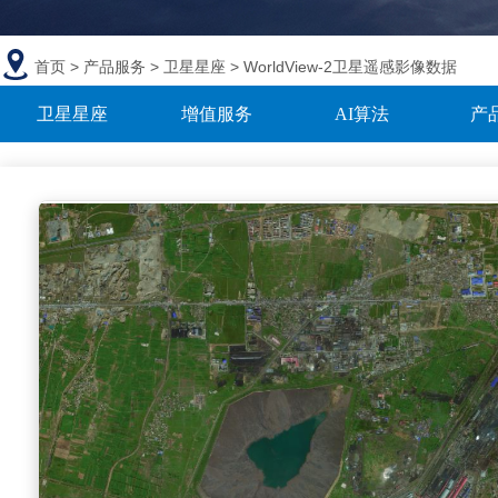
首页
>
产品服务
>
卫星星座
> WorldView-2卫星遥感影像数据
卫星星座
增值服务
AI算法
产