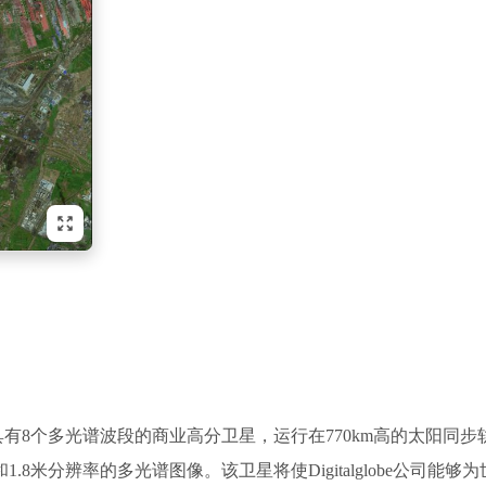
第一颗具有8个多光谱波段的商业高分卫星，运行在770km高的太阳同
米全色图像和1.8米分辨率的多光谱图像。该卫星将使Digitalglo