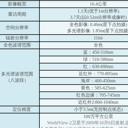
影像幅宽
16.4
公里
1.1
天(优于1m分辨率)
重访周期
3.7
天(以0.52m分辨率成像时)
全色影像: 0.46m(星下点拍摄)
空间分辨率
多光谱影像: 1.85m(星下点拍摄
辐射分辨率
11bit
全色波谱范围
全色
蓝：450-510nm
绿：510-580nm
红：630-690nm
近红外：770-895nm
多光谱波谱范围
（八波段）
海岸：400-450nm
黄色：585-625nm
红色边缘：705-745nm
近红外2:860-1040nm
定位精度
小于3.5m(无控制点状态)
100
万平方公里
WorldView-2卫星于2009年10月6日发射,