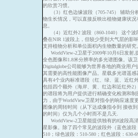
的欣赏习惯。
（3）红色边缘波段（705-745） 辅助
物生长情况，可以直接反映出植物健康状况
息。
（4）近红外2 波段（860-1040） 这个
叠在NIR 1波段上，但较少受到大气层的影
支持植物分析和单位面积内生物数量的研究
WorldView-2卫星于2009年10月6日发射,
全色图像和1.8米分辨率的多光谱图像。该
Digitalglobe公司能够为世界各地的商业用
其需要的高性能图像产品。星载多光谱遥感
具有4个业内标准谱段（红、绿、蓝、近红
包括四个额外（海岸、黄、红边和近红外2
的谱段将为用户提供进行精确变化检测和制
力，由于WorldView卫星对指令的响应速
图像的周转时间（从下达成像指令到 接收
的时间）仅为几个小时而不是几天.
WorldView-2卫星能提供独有的8波段
星影像。除了四个常见的波段外（蓝色波段：4
510；绿色波段：510-580；红色波段：630-