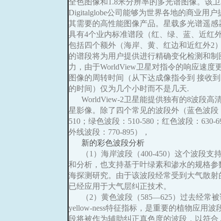
全色图像和1.8米分辨率的多光谱图像。该
Digitalglobe公司能够为世界各地的商业用
其需要的高性能图像产品。星载多光谱遥感
具有4个业内标准谱段（红、绿、蓝、近红
包括四个额外（海岸、黄、红边和近红外2
的谱段将为用户提供进行精确变化检测和制
力，由于WorldView卫星对指令的响应速
图像的周转时间（从下达成像指令到 接收
的时间）仅为几个小时而不是几天.
WorldView-2卫星能提供独有的8波段
星影像。除了四个常见的波段外（蓝色波段：4
510；绿色波段：510-580；红色波段：630-
外线波段：770-895），
新的彩色波段分析
（1）海岸波段（400-450）这个波段支
和分析，也支持基于叶绿素和渗水的规格参
海探测研究。由于该波段经常受到大气散射
已经应用于大气层纠正技术。
（2）黄色波段（585—625）过去经常
yellow-ness特征指标，是重要的植物应用
段将被作为辅助纠正真色度的波段，以符合