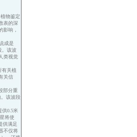
持植物鉴定
数表的深
的影响，
被说成是
波段。该波
人类视觉
分析有关植
有关信
波段部分重
响。该波段
。
提供0.5米
卫星将使
户提供满足
器不仅将