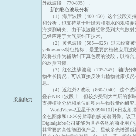
外线波段：770-895），
新的彩色波段分析
（1）海岸波段（400-450）这个波段支
和分析，也支持基于叶绿素和渗水的规格参
海探测研究。由于该波段经常受到大气散射
已经应用于大气层纠正技术。
（2）黄色波段（585—625）过去经常
yellow-ness特征指标，是重要的植物应用
段将被作为辅助纠正真色度的波段，以符合
的欣赏习惯。
（3）红色边缘波段（705-745） 辅助
物生长情况，可以直接反映出植物健康状况
息。
（4）近红外2 波段（860-1040） 这个
叠在NIR 1波段上，但较少受到大气层的影
采集能力
支持植物分析和单位面积内生物数量的研究
WorldView-2卫星于2009年10月6日发射,
全色图像和1.8米分辨率的多光谱图像。该
Digitalglobe公司能够为世界各地的商业用
其需要的高性能图像产品。星载多光谱遥感