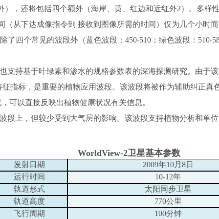
外），还将包括四个额外（海岸、黄、红边和近红外2）。多样
转时间（从下达成像指令到 接收到图像所需的时间）仅为几个小时而
除了四个常见的波段外（蓝色波段：450-510；绿色波段：510-580
分析，也支持基于叶绿素和渗水的规格参数表的深海探测研究。由
w-ness特征指标，是重要的植物应用波段。该波段将被作为辅助纠
长情况，可以直接反映出植物健康状况有关信息。
在NIR 1波段上，但较少受到大气层的影响。该波段支持植物分析和
WorldView-2
卫星基本参数
发射日期
2009
年10月8日
运行时间
10-12
年
轨道形式
太阳同步卫星
轨道高度
770
公里
飞行周期
100
分钟