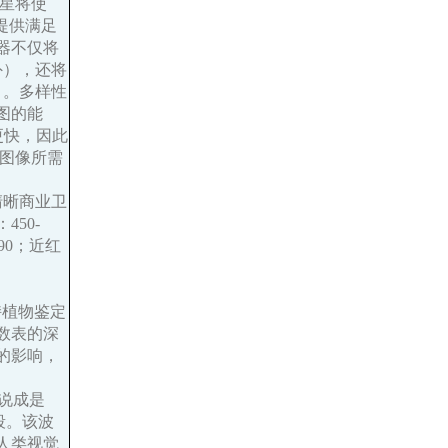
卫星将使
户提供满足
器不仅将
外），还将
）。多样性
图的能
度更快，因此
到图像所需
高清晰商业卫
50-
690；近红
持植物鉴定
数表的深
的影响，
被说成是
波段。该波
人类视觉